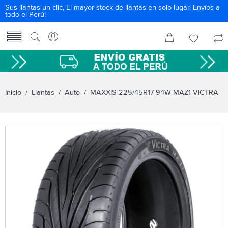
Sus llantas un clic, El mayor stock de llantas en solo lugar. Envíos a
todo el Perú!
Inicio
/
Llantas
/
Auto
/ MAXXIS 225/45R17 94W MAZ1 VICTRA