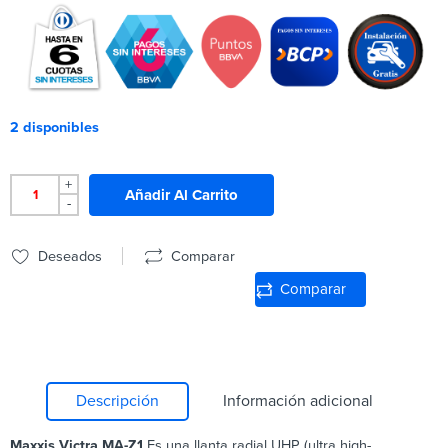
2 disponibles
+
Añadir Al Carrito
-
Deseados
Comparar
Comparar
Descripción
Información adicional
Maxxis Victra MA-Z1
Es una llanta radial UHP (ultra high-