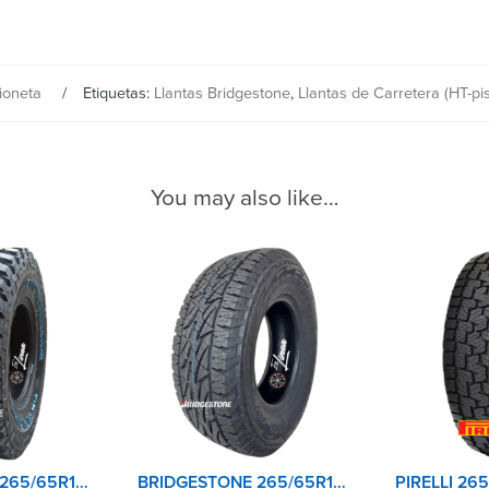
ioneta
Etiquetas:
Llantas Bridgestone
,
Llantas de Carretera (HT-pis
You may also like…
BRIDGESTONE 265/65R17 120Q 10PR DUELER M/T 674
BRIDGESTONE 265/65R17 112T DUELER A/T 696 REVO 2