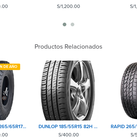
0.00
S/
1,200.00
S/
1
Productos Relacionados
IN DE AÑO
BFGOODRICH 265/65R17 120S ALL TERRAIN KO2 A/T LRE RWL
DUNLOP 185/55R15 82H SP TOURING R1
0.00
S/
400.00
S/