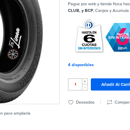
Pague por web y tienda física has
CLUB, y BCP
, Canjea y Acumula
4 disponibles
+
Añadir Al Carr
-
Deseados
Compar
en para ampliarla