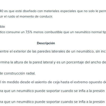
840 es que está diseñado con materiales especiales que no solo le perm
ir el ruido al momento de conducir.
ble
tico consume un 7,5% menos combustible que un neumático normal tip
scripción
entre el exterior de las paredes laterales de un neumático, sin incl
termina la altura de la pared lateral y es un porcentaje del ancho d
e construcción radial.
l rin medido desde el asiento de ceja hasta el extremo opuesto d
a que un neumático puede soportar cuando se infla a la presió
a que un neumático puede soportar cuando se infla a la presión