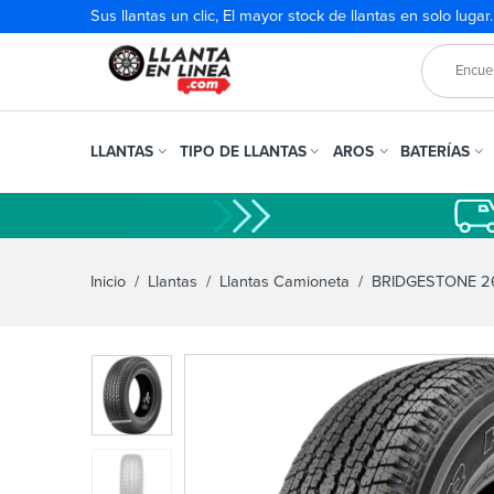
Sus llantas un clic, El mayor stock de llantas en solo lugar
LLANTAS
TIPO DE LLANTAS
AROS
BATERÍAS
Inicio
/
Llantas
/
Llantas Camioneta
/ BRIDGESTONE 26