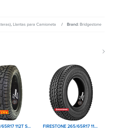
teras)
,
Llantas para Camioneta
Brand:
Bridgestone
PIRELLI 265/65R17 112T SCORPION A/T+ OWL
FIRESTONE 265/65R17 110S DESTINATION A/T2