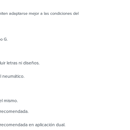
iten adaptarse mejor a las condiciones del
o G.
uir letras ni diseños.
el neumático.
el mismo.
n recomendada.
 recomendada en aplicación dual.