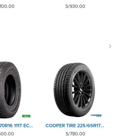
,100.00
S/
930.00
RAPID 265/70R16 111T ECOLANDER AT
COOPER TIRE 225/65R17 102H EVOLUTION SPORT
500.00
S/
780.00