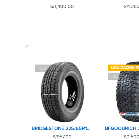
S/
1,400.00
S/
1,25
LIQUIDACION F
SOLD OUT
SOLD OUT
BRIDGESTONE 225/65R17 102T DUELER H/T 684II
S/
957.00
S/
1,50