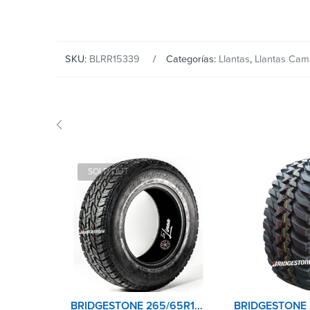
SKU:
BLRR15339
Categorías:
Llantas
,
Llantas Cam
SOLD OUT
BRIDGESTONE 265/65R17 112T DUELER AT694