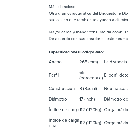
Más silencioso
Otra gran característica del Bridgestone D
suelo, sino que también te ayudan a disminu
Mayor carga y menor consumo de combusti
De acuerdo con sus creadores, este neumá
Especificaciones
Código/Valor
De
Ancho
265 (mm)
La distancia 
65
Perfil
El perfil de
(porcentaje)
Construcción
R (Radial)
Neumático d
Diámetro
17 (inch)
Diámetro de
Índice de carga
112 (1120Kg)
Carga máxim
Índice de carga
112 (1120kg)
Carga máxim
dual