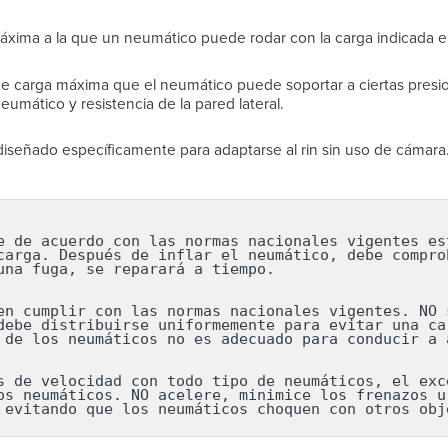
áxima a la que un neumático puede rodar con la carga indicada en
e carga máxima que el neumático puede soportar a ciertas presio
eumático y resistencia de la pared lateral.
iseñado específicamente para adaptarse al rin sin uso de cámara
e de acuerdo con las normas nacionales vigentes est
carga. Después de inflar el neumático, debe comprob
una fuga, se reparará a tiempo.

en cumplir con las normas nacionales vigentes. NO s
debe distribuirse uniformemente para evitar una car
 de los neumáticos no es adecuado para conducir a a
s de velocidad con todo tipo de neumáticos, el exce
os neumáticos. NO acelere, minimice los frenazos ur
 evitando que los neumáticos choquen con otros obj