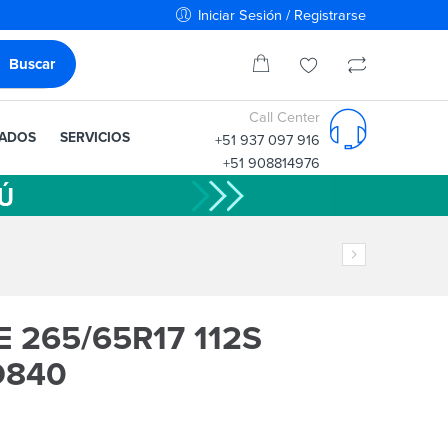
Iniciar Sesión / Registrarse
Call Center
IADOS
SERVICIOS
+51 937 097 916
+51 908814976
 265/65R17 112S
D840