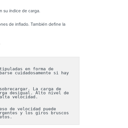
 su índice de carga.
nes de inflado. También define la
.
ipuladas en forma de 
arse cuidadosamente si hay 
obrecargar. La carga de 
ga desigual. Alto nivel de 
lta velocidad.

so de velocidad puede 
gentes y los giros bruscos 
etos.