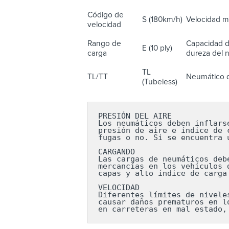
Código de
S (180km/h)
Velocidad m
velocidad
Rango de
Capacidad d
E (10 ply)
carga
dureza del n
TL
TL/TT
Neumático d
(Tubeless)
PRESIÓN DEL AIRE

Los neumáticos deben inflars
presión de aire e índice de 
fugas o no. Si se encuentra 
CARGANDO

Las cargas de neumáticos deb
mercancías en los vehículos 
capas y alto índice de carga
VELOCIDAD

Diferentes límites de nivele
causar daños prematuros en l
en carreteras en mal estado,