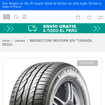
Sus llantas un clic, El mayor stock de llantas en solo lugar. Envíos a
todo el Perú!
Inicio
/
Llantas
/ BRIDGESTONE 185/55R16 83V TURANZA
ER300
SOLD OUT