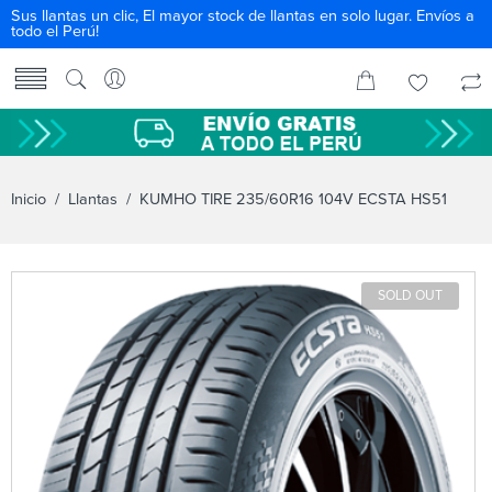
Sus llantas un clic, El mayor stock de llantas en solo lugar. Envíos a
todo el Perú!
Inicio
/
Llantas
/ KUMHO TIRE 235/60R16 104V ECSTA HS51
SOLD OUT