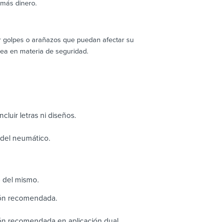
 más dinero.
ir golpes o arañazos que puedan afectar su
ea en materia de seguridad.
cluir letras ni diseños.
o del neumático.
o del mismo.
ión recomendada.
ón recomendada en aplicación dual.