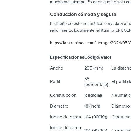
mucho más tiempo. Es decir que no solo con
Conducción cómoda y segura
El diseño de este neumático te ayuda a amo
rendimiento. Igualmente, el Kumho CRUGEN 
https://llantaenlinea.com/storage/2024/0
Especificaciones
Código/Valor
De
Ancho
235 (mm)
La distanc
55
Perfil
El perfil 
(porcentaje)
Construcción
R (Radial)
Neumático
Diámetro
18 (inch)
Diámetro 
Índice de carga
104 (900Kg)
Carga máx
Índice de carga
104 (900kg)
Carga máx