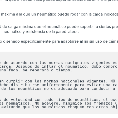
 máxima a la que un neumático puede rodar con la carga indicada
 de carga máxima que el neumático puede soportar a ciertas pres
 neumático y resistencia de la pared lateral.
 diseñado específicamente para adaptarse al rin sin uso de cáma
e de acuerdo con las normas nacionales vigentes est
carga. Después de inflar el neumático, debe comprob
una fuga, se reparará a tiempo.

en cumplir con las normas nacionales vigentes. NO s
debe distribuirse uniformemente para evitar una car
 de los neumáticos no es adecuado para conducir a a
s de velocidad con todo tipo de neumáticos, el exce
os neumáticos. NO acelere, minimice los frenazos ur
 evitando que los neumáticos choquen con otros obj