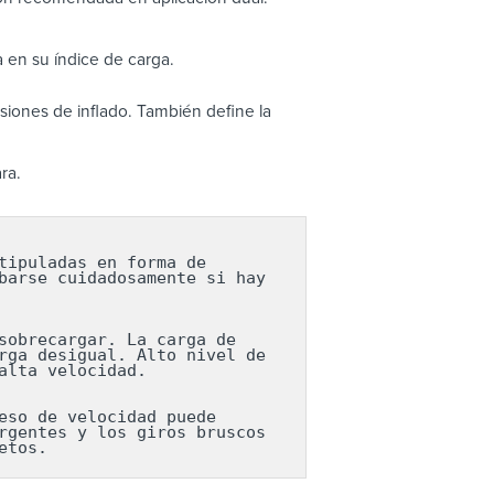
 en su índice de carga.
iones de inflado. También define la
ra.
ipuladas en forma de 
arse cuidadosamente si hay 
obrecargar. La carga de 
ga desigual. Alto nivel de 
lta velocidad.

so de velocidad puede 
gentes y los giros bruscos 
etos.