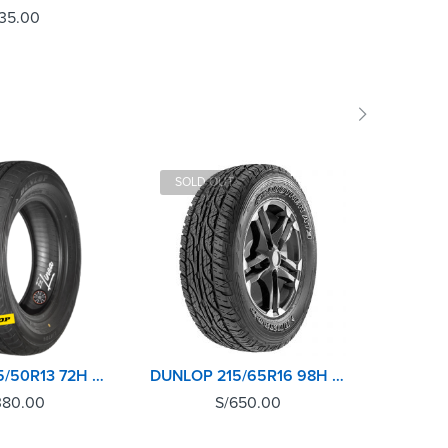
35.00
SOLD OUT
DUNLOP 175/50R13 72H SP SPORT LM704 TH
DUNLOP 215/65R16 98H GRANDTREK AT3 TL
380.00
S/
650.00