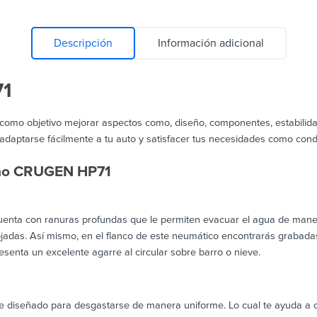
Descripción
Información adicional
1
 como objetivo mejorar aspectos como, diseño, componentes, estabilidad
daptarse fácilmente a tu auto y satisfacer tus necesidades como cond
mho CRUGEN HP71
nta con ranuras profundas que le permiten evacuar el agua de manera 
adas. Así mismo, en el flanco de este neumático encontrarás grabadas l
esenta un excelente agarre al circular sobre barro o nieve.
iseñado para desgastarse de manera uniforme. Lo cual te ayuda a con