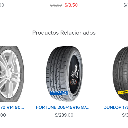
00
S/
3.50
S/
S/
6.00
Productos Relacionados
LLANTAS P195/70 R14 90T HTR T4 M+S SUMITOMO
FORTUNE 205/45R16 87W UHP VIENTO
.00
S/
289.00
S/