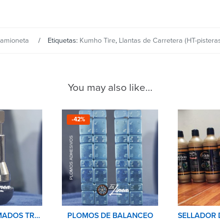
Camioneta
Etiquetas:
Kumho Tire
,
Llantas de Carretera (HT-pistera
You may also like…
-42%
PITONES CROMADOS TR413C AUTO-CAMIONETA
PLOMOS DE BALANCEO