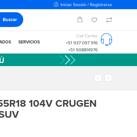
Iniciar Sesión / Registrarse
Call Center
IADOS
SERVICIOS
+51 937 097 916
+51 908814976
55R18 104V CRUGEN
 SUV