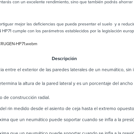
tarás con un excelente rendimiento, sino que también podrás ahorrar
rtiguar mejor las deficiencias que pueda presentar el suelo y a reduc
HP71 cumple con los parámetros establecidos por la legislación europ
5/CRUGEN-HP71.webm
scripción
ia entre el exterior de las paredes laterales de un neumático, sin in
determina la altura de la pared lateral y es un porcentaje del anch
 de construcción radial.
del rin medido desde el asiento de ceja hasta el extremo opuest
ima que un neumático puede soportar cuando se infla a la pres
ima que un neumático puede soportar cuando se infla a la presi