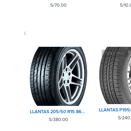
S/
70.00
S/
10.
SOLD OUT
LLANTAS 205/50 R15 86V CONTIPREMIUM CONTACT 2 CONTINENTAL TL
S/
240
S/
380.00