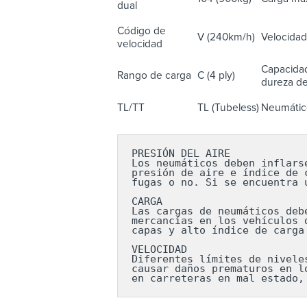
dual
Código de
V (240km/h)
Velocidad
velocidad
Capacidad
Rango de carga
C (4 ply)
dureza del
TL/TT
TL (Tubeless)
Neumático
PRESIÓN DEL AIRE

Los neumáticos deben inflars
presión de aire e índice de 
fugas o no. Si se encuentra 
CARGA

Las cargas de neumáticos deb
mercancías en los vehículos 
capas y alto índice de carga
VELOCIDAD

Diferentes límites de nivele
causar daños prematuros en l
en carreteras en mal estado,