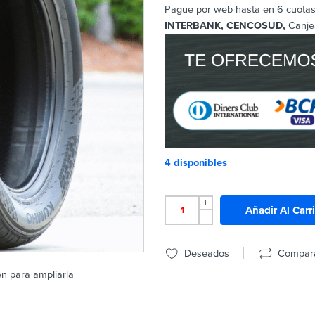
Pague por web hasta en 6 cuotas 
INTERBANK, CENCOSUD,
Canje
4 disponibles
+
Añadir Al Carr
-
Deseados
Compar
en para ampliarla