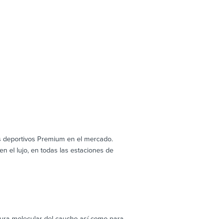
os deportivos Premium en el mercado.
 el lujo, en todas las estaciones de
uctura molecular del caucho así como para