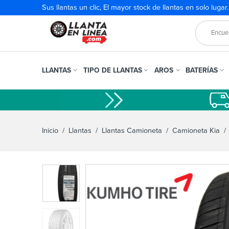
Sus llantas un clic, El mayor stock de llantas en solo lugar
LLANTAS
TIPO DE LLANTAS
AROS
BATERÍAS
Inicio
/
Llantas
/
Llantas Camioneta
/
Camioneta Kia
/ 