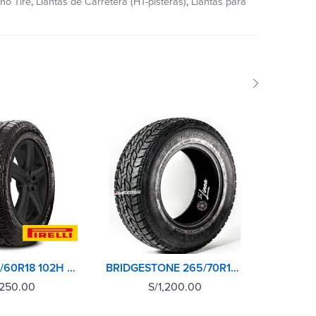
ho Tire
,
Llantas de Carretera (HT-pisteras)
,
Llantas para
PIRELLI 255/60R18 102H SCORPION A/T+
BRIDGESTONE 265/70R16 112S DUELER AT694
,250.00
S/
1,200.00