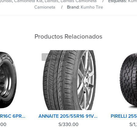
yundai
,
Camioneta Kia
,
Llantas
,
Llantas Camioneta
Etiquetas:
Kum
Camioneta
Brand:
Kumho Tire
Productos Relacionados
SOLD OUT
KUMHO 215/70R16C 6PR PORTRAN KC53
ANNAITE 205/55R16 91V AN518
.00
S/
330.00
S/
1