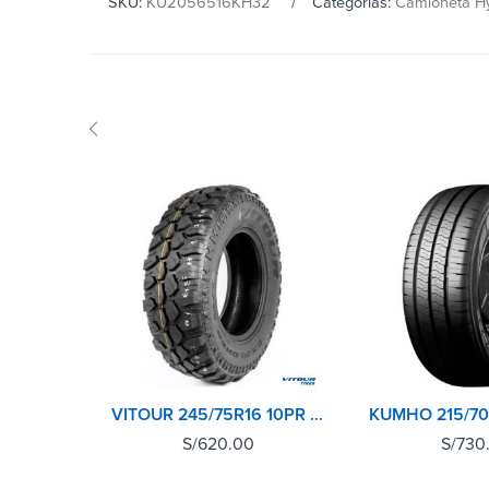
SKU:
KU2056516KH32
Categorías:
Camioneta H
VITOUR 245/75R16 10PR 120N EXPLORER MT
S/
620.00
S/
730