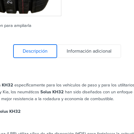
en para ampliarla
Descripción
Información adicional
s KH32
específicamente para los vehículos de paso y para los utilitari
y Kia, los neumáticos
Solus KH32
han sido diseñados con un enfoque en
mejor resistencia a la rodadura y economía de combustible.
Solus KH32
ura (LRR) utiliza sílice de alta dispersión (HDS) para fortalecer la estr