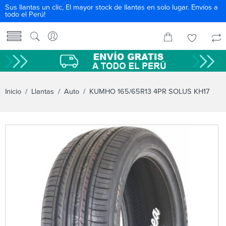
Sus llantas un clic, El mayor stock de llantas en solo lugar. Envíos a
todo el Perú!
Inicio
/
Llantas
/
Auto
/ KUMHO 165/65R13 4PR SOLUS KH17