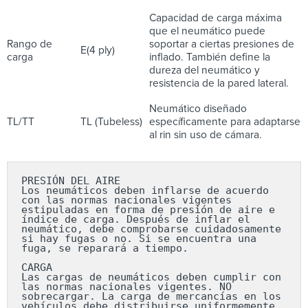
Capacidad de carga máxima
que el neumático puede
Rango de
soportar a ciertas presiones de
E(4 ply)
carga
inflado. También define la
dureza del neumático y
resistencia de la pared lateral.
Neumático diseñado
TL/TT
TL (Tubeless)
específicamente para adaptarse
al rin sin uso de cámara.
PRESIÓN DEL AIRE

Los neumáticos deben inflarse de acuerdo 
con las normas nacionales vigentes 
estipuladas en forma de presión de aire e 
índice de carga. Después de inflar el 
neumático, debe comprobarse cuidadosamente 
si hay fugas o no. Si se encuentra una 
fuga, se reparará a tiempo.

CARGA

Las cargas de neumáticos deben cumplir con 
las normas nacionales vigentes. NO 
sobrecargar. La carga de mercancías en los 
vehículos debe distribuirse uniformemente 