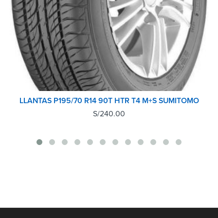
LLANTAS P195/70 R14 90T HTR T4 M+S SUMITOMO
S/
240.00