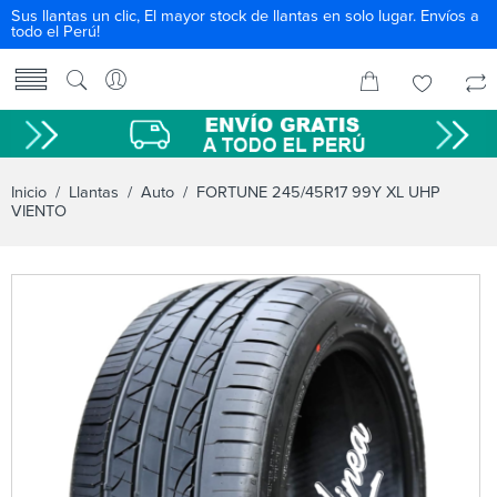
Sus llantas un clic, El mayor stock de llantas en solo lugar. Envíos a
todo el Perú!
Inicio
/
Llantas
/
Auto
/ FORTUNE 245/45R17 99Y XL UHP
VIENTO