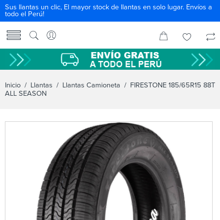
Sus llantas un clic, El mayor stock de llantas en solo lugar. Envíos a
todo el Perú!
Inicio
/
Llantas
/
Llantas Camioneta
/ FIRESTONE 185/65R15 88T
ALL SEASON