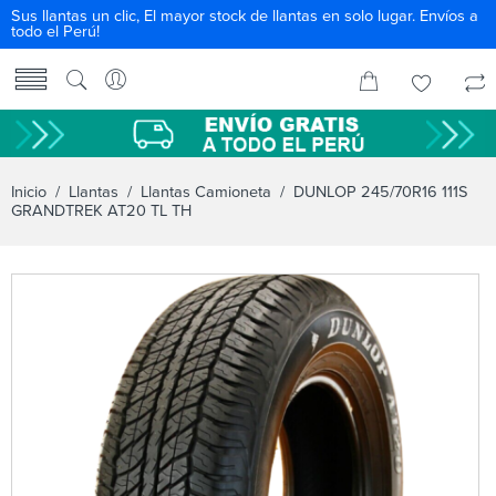
Sus llantas un clic, El mayor stock de llantas en solo lugar. Envíos a
todo el Perú!
Inicio
/
Llantas
/
Llantas Camioneta
/ DUNLOP 245/70R16 111S
GRANDTREK AT20 TL TH