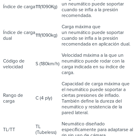
un neumático puede soportar
Índice de carga
111(1090Kg)
cuando se infla a la presión
recomendada.
Carga máxima que
Índice de carga
un neumático puede soportar
111(1090kg)
dual
cuando se infla a la presión
recomendada en aplicación dual.
Velocidad máxima a la que un
Código de
neumático puede rodar con la
S (180km/h)
velocidad
carga indicada en su índice de
carga.
Capacidad de carga máxima que
el neumático puede soportar a
Rango de
ciertas presiones de inflado.
C (4 ply)
carga
También define la dureza del
neumático y resistencia de la
pared lateral.
Neumático diseñado
TL
TL/TT
específicamente para adaptarse al
(Tubeless)
rin sin uso de cámara.