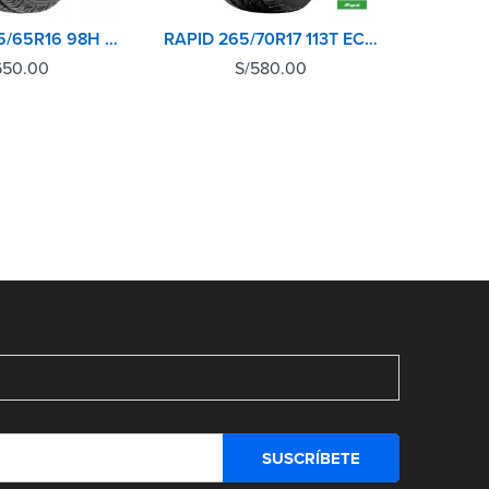
DUNLOP 215/65R16 98H GRANDTREK AT3 TL
RAPID 265/70R17 113T ECOLANDER AT
650.00
S/
580.00