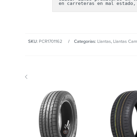
en carreteras en mal estado,
SKU:
PCR1701162
Categorías:
Llantas
,
Llantas Cam