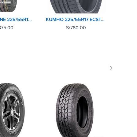
BRIDGESTONE 225/55R17 97W TURANZA T001
KUMHO 225/55R17 ECSTA PS71
875.00
S/
780.00