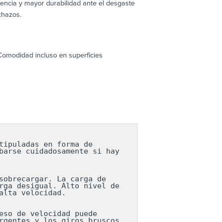
encia y mayor durabilidad ante el desgaste
chazos.
 Comodidad incluso en superficies
ipuladas en forma de 
arse cuidadosamente si hay 
obrecargar. La carga de 
ga desigual. Alto nivel de 
lta velocidad.

so de velocidad puede 
gentes y los giros bruscos 