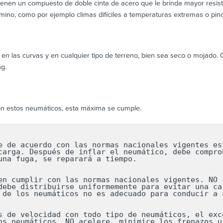
tienen un compuesto de doble cinta de acero que le brinda mayor resist
amino, como por ejemplo climas difíciles a temperaturas extremas o pin
 en las curvas y en cualquier tipo de terreno, bien sea seco o mojado.
ng.
on estos neumáticos, esta máxima se cumple.
e de acuerdo con las normas nacionales vigentes est
carga. Después de inflar el neumático, debe comprob
una fuga, se reparará a tiempo.

en cumplir con las normas nacionales vigentes. NO s
debe distribuirse uniformemente para evitar una car
 de los neumáticos no es adecuado para conducir a a
s de velocidad con todo tipo de neumáticos, el exce
os neumáticos. NO acelere, minimice los frenazos ur