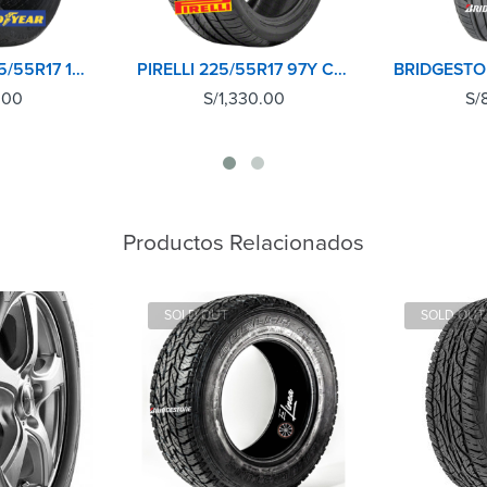
GOODYEAR 225/55R17 101W EFFICIENTGRIP PERFORMANCE
PIRELLI 225/55R17 97Y CINTURATO P7 MO
.00
S/
1,330.00
S/
Productos Relacionados
SOLD OUT
SOLD OUT