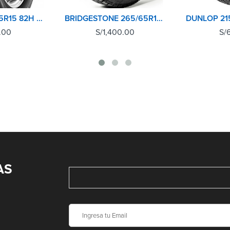
DUNLOP 185/55R15 82H SP TOURING R1
BRIDGESTONE 265/65R17 112T DUELER AT694
.00
S/
1,400.00
S/
AS