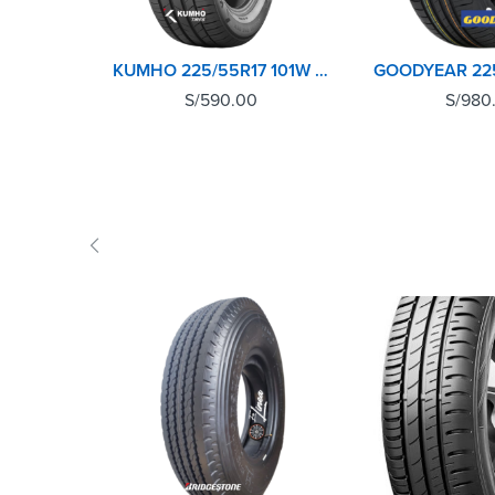
KUMHO 225/55R17 101W XL ECSTA HS52 KR
S/
590.00
S/
980