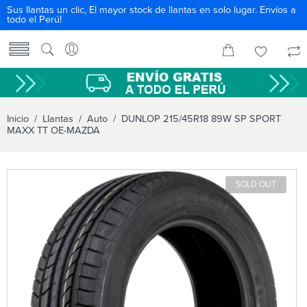
Sus llantas un clic, El mayor stock de llantas en solo lugar. Envíos a
todo el Perú!
Inicio
/
Llantas
/
Auto
/ DUNLOP 215/45R18 89W SP SPORT
MAXX TT OE-MAZDA
SOLD OUT