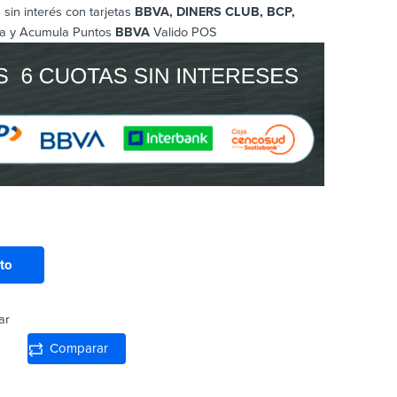
sin interés con tarjetas
BBVA, DINERS CLUB, BCP
,
a y Acumula Puntos
BBVA
Valido POS
ito
ar
Comparar