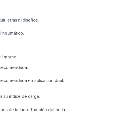
uir letras ni diseños.
el neumático.
el mismo.
n recomendada.
 recomendada en aplicación dual.
 su índice de carga.
nes de inflado. También define la