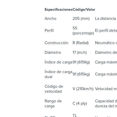
Especificaciones
Código/Valor
De
Ancho
205 (mm)
La distancia 
55
Perfil
El perfil de
(porcentaje)
Construcción
R (Radial)
Neumático d
Diámetro
17 (inch)
Diámetro de
Índice de carga
91 (615Kg)
Carga máxim
Índice de carga
91 (615kg)
Carga máxim
dual
Código de
V (210km/h)
Velocidad m
velocidad
Rango de
Capacidad d
C (4 ply)
carga
dureza del n
TL