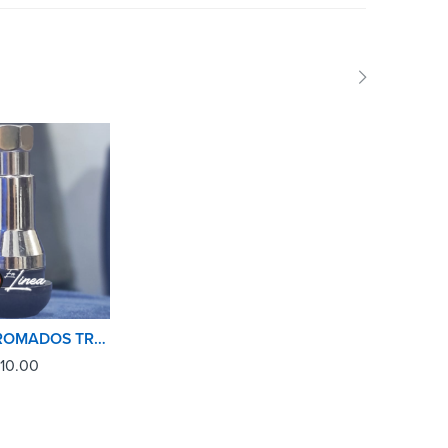
PITONES CROMADOS TR413C AUTO-CAMIONETA
10.00