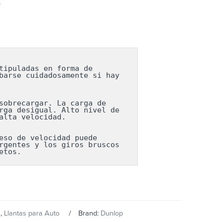
.
ipuladas en forma de 
arse cuidadosamente si hay 
obrecargar. La carga de 
ga desigual. Alto nivel de 
lta velocidad.

so de velocidad puede 
gentes y los giros bruscos 
etos.
)
,
Llantas para Auto
Brand:
Dunlop