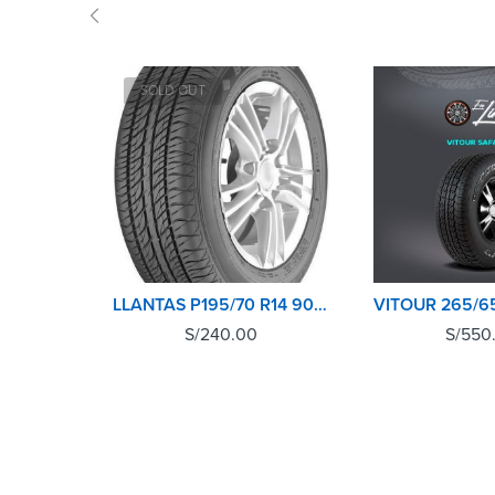
SOLD OUT
LLANTAS P195/70 R14 90T HTR T4 M+S SUMITOMO
S/
240.00
S/
550