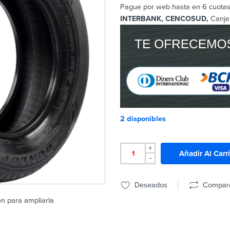
Pague por web hasta en 6 cuotas 
INTERBANK, CENCOSUD,
Canje
2 disponibles
+
Añadir Al Carr
-
Deseados
Compar
en para ampliarla