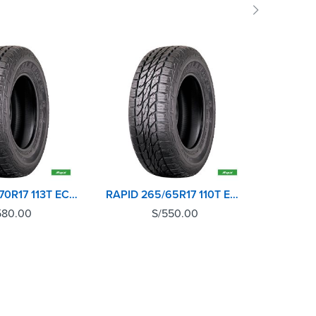
RAPID 265/70R17 113T ECOLANDER AT
RAPID 265/65R17 110T ECOLANDER AT
580.00
S/
550.00