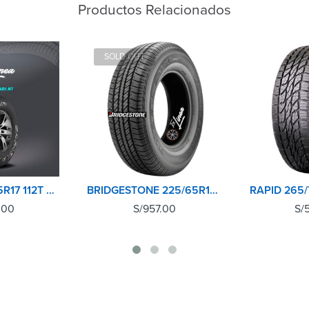
Productos Relacionados
SOLD OUT
VITOUR 265/65R17 112T SAFARI ATX
BRIDGESTONE 225/65R17 102T DUELER H/T 684II
.00
S/
957.00
S/