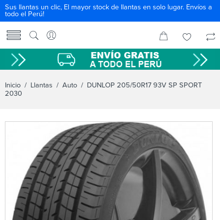
Sus llantas un clic, El mayor stock de llantas en solo lugar. Envíos a
todo el Perú!
Inicio
/
Llantas
/
Auto
/ DUNLOP 205/50R17 93V SP SPORT
2030