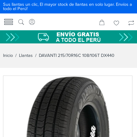
Sus llantas un clic, El mayor stock de llantas en solo lugar. Envíos a
todo el Perú!
Inicio
/
Llantas
/ DAVANTI 215/70R16C 108/106T DX440