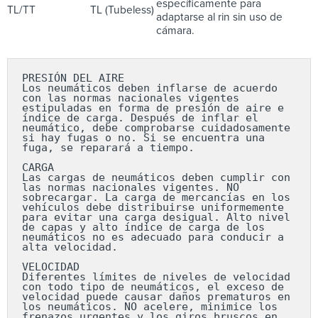
específicamente para
TL/TT
TL (Tubeless)
adaptarse al rin sin uso de
cámara.
PRESIÓN DEL AIRE

Los neumáticos deben inflarse de acuerdo 
con las normas nacionales vigentes 
estipuladas en forma de presión de aire e 
índice de carga. Después de inflar el 
neumático, debe comprobarse cuidadosamente 
si hay fugas o no. Si se encuentra una 
fuga, se reparará a tiempo.

CARGA

Las cargas de neumáticos deben cumplir con 
las normas nacionales vigentes. NO 
sobrecargar. La carga de mercancías en los 
vehículos debe distribuirse uniformemente 
para evitar una carga desigual. Alto nivel 
de capas y alto índice de carga de los 
neumáticos no es adecuado para conducir a 
alta velocidad.

VELOCIDAD

Diferentes límites de niveles de velocidad 
con todo tipo de neumáticos, el exceso de 
velocidad puede causar daños prematuros en 
los neumáticos. NO acelere, minimice los 
frenazos urgentes y los giros bruscos en 