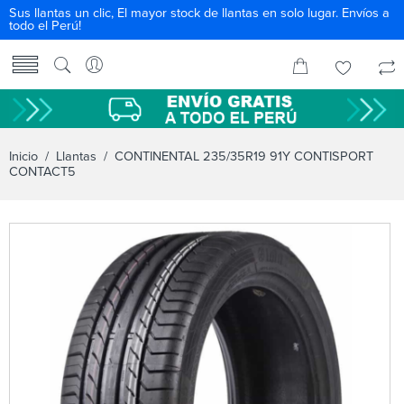
Sus llantas un clic, El mayor stock de llantas en solo lugar. Envíos a
todo el Perú!
Inicio
/
Llantas
/ CONTINENTAL 235/35R19 91Y CONTISPORT
CONTACT5