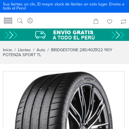
Sus llantas un clic, El mayor stock de llantas en solo lugar. Envíos a
todo el Perú!
Inicio
/
Llantas
/
Auto
/ BRIDGESTONE 285/40ZR22 110Y
POTENZA SPORT TL