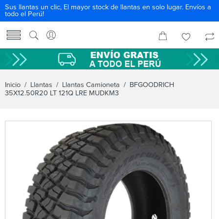
Sus llantas un clic, El mayor stock de llantas en solo lugar. Envíos a
todo el Perú!
Inicio
/
Llantas
/
Llantas Camioneta
/ BFGOODRICH
35X12.50R20 LT 121Q LRE MUDKM3