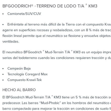
_
®
BFGOODRICH®
TERRENO DE LODO T/A
KM3
Camioneta/SUV/CUV
Enfréntate al terreno más difícil de la Tierra con el compuesto K
agarre en superficies rocosas y resbaladizas, con un 8 % más de tr
flexión lineal permite que el neumático se flexione y envuelva objeto
ventiladas.
®
®
El neumático BFGoodrich
Mud-Terrain T/A
KM3 es un equipo impres
serios del todoterreno cuando las condiciones requieren tracción y 
Campeón Baja
Tecnología Coregard Max
Compuesto Krawl-Tek
HECHO AL BARRO
®
El BFGoodrich Mud-Terrain T/A
KM3 tiene un 5 % más de tracción so
predecesor. Las barras “Mud-Phobic” en los hombros del neumático e
barro compactado para mejorar la tracción en condiciones de suelo fa