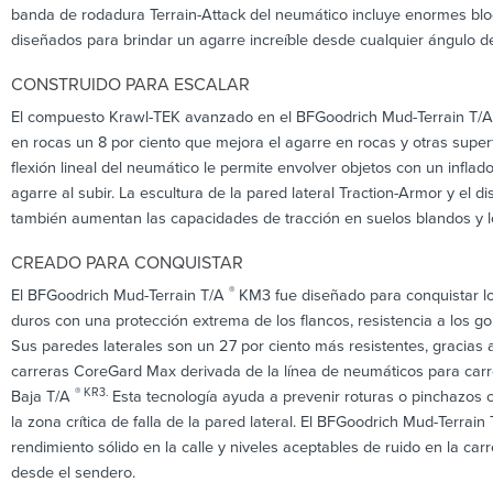
banda de rodadura Terrain-Attack del neumático incluye enormes bl
diseñados para brindar un agarre increíble desde cualquier ángulo d
CONSTRUIDO PARA ESCALAR
El compuesto Krawl-TEK avanzado en el BFGoodrich Mud-Terrain T/
en rocas un 8 por ciento que mejora el agarre en rocas y otras super
flexión lineal del neumático le permite envolver objetos con un infl
agarre al subir. La escultura de la pared lateral Traction-Armor y el
también aumentan las capacidades de tracción en suelos blandos y l
CREADO PARA CONQUISTAR
®
El BFGoodrich Mud-Terrain T/A
KM3 fue diseñado para conquistar l
duros con una protección extrema de los flancos, resistencia a los gol
Sus paredes laterales son un 27 por ciento más resistentes, gracias 
carreras CoreGard Max derivada de la línea de neumáticos para carr
® KR3.
Baja T/A
Esta tecnología ayuda a prevenir roturas o pinchazos
la zona crítica de falla de la pared lateral. El BFGoodrich Mud-Terrain
rendimiento sólido en la calle y niveles aceptables de ruido en la car
desde el sendero.