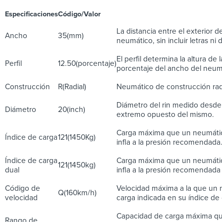
Especificaciones
Código/Valor
Descrip
La distancia entre el exterior d
Ancho
35(mm)
neumático, sin incluir letras ni 
El perfil determina la altura de 
Perfil
12.50(porcentaje)
porcentaje del ancho del neum
Construcción
R(Radial)
Neumático de construcción radi
Diámetro del rin medido desde 
Diámetro
20(inch)
extremo opuesto del mismo.
Carga máxima que un neumáti
Índice de carga
121(1450Kg)
infla a la presión recomendada
Índice de carga
Carga máxima que un neumáti
121(1450kg)
dual
infla a la presión recomendada 
Código de
Velocidad máxima a la que un 
Q(160km/h)
velocidad
carga indicada en su índice de 
Capacidad de carga máxima q
Rango de