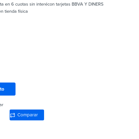
sta en 6 cuotas sin interécon tarjetas BBVA Y DINERS
 tienda física
ito
ar
Comparar