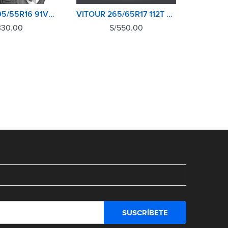
ANNAITE 205/55R16 91V AN518
VITOUR 265/65R17 112T SAFARI ATX
330.00
S/
550.00