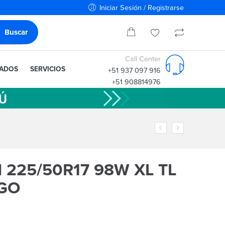
Iniciar Sesión / Registrarse
Call Center
IADOS
SERVICIOS
+51 937 097 916
+51 908814976
225/50R17 98W XL TL
GO