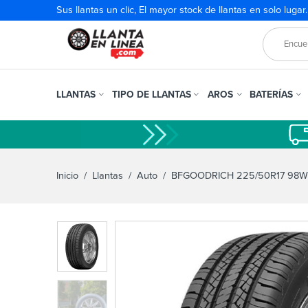
Sus llantas un clic, El mayor stock de llantas en solo lugar
LLANTAS
TIPO DE LLANTAS
AROS
BATERÍAS
Inicio
/
Llantas
/
Auto
/ BFGOODRICH 225/50R17 98W