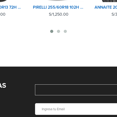
DUNLOP 175/50R13 72H SP SPORT LM704 TH
PIRELLI 255/60R18 102H SCORPION A/T+
.00
S/
1,250.00
S/
AS