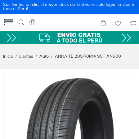
Sus llantas un clic, El mayor stock de llantas en solo lugar. Envíos a
todo el Perú!
Inicio
/
Llantas
/
Auto
/ ANNAITE 205/70R14 95T AN600