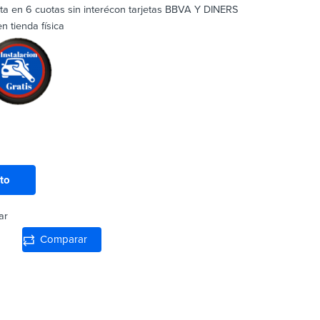
sta en 6 cuotas sin interécon tarjetas BBVA Y DINERS
 tienda física
ito
ar
Comparar