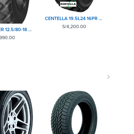
CENTELLA 19.5L24 16PR MD220 L5 TL (P/Oso)
S/
4,200.00
ROADGUIDER 12.5/80-18 14PR QH608 TL P/OSO
,990.00