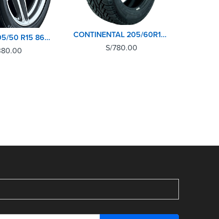
CONTINENTAL 205/60R15 91H CROSSCONTACT AT
LLANTAS 205/50 R15 86V CONTIPREMIUM CONTACT 2 CONTINENTAL TL
S/
780.00
380.00