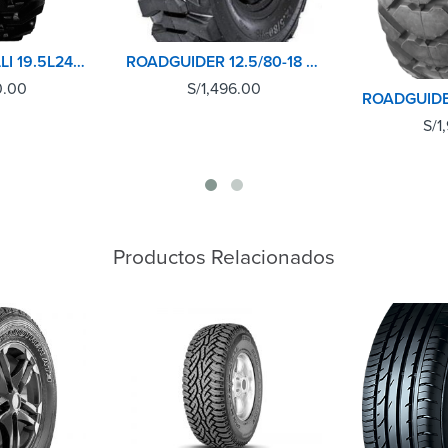
LLANTAS PIRELLI 19.5L24 12PR PN12
ROADGUIDER 12.5/80-18 14PR QH604 R4 TL
0.00
S/
1,496.00
S/
1
Productos Relacionados