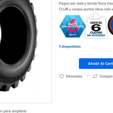
Pague por web y tienda fisica ha
CLUB y canjea puntos bbva solo en
1 disponibles
Añadir Al Carr
Deseados
Compar
en para ampliarla