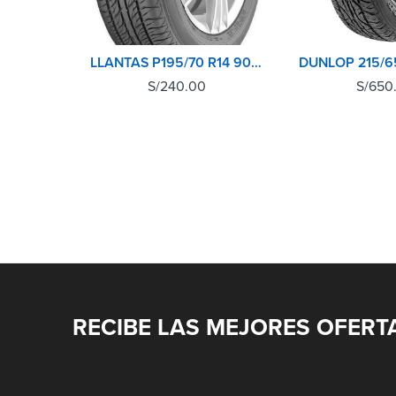
LLANTAS P195/70 R14 90T HTR T4 M+S SUMITOMO
S/
240.00
S/
650
RECIBE LAS MEJORES OFERT