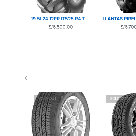
19.5L24 12PR IT525 R4 TL GOODYEAR
S/
6,500.00
S/
6,70
SOLD OUT
SOLD OUT