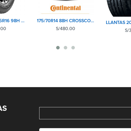
DUNLOP 215/65R16 98H GRANDTREK AT3 TL
175/70R14 88H CROSSCONTACT AT CONTINENTAL
.00
S/
480.00
S/
AS