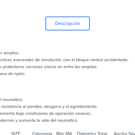
Descripción
s amplios.
écnicas avanzadas de simulación, con el bloque central accidentada.
o protectores carcasas únicos en entre las orejetas.
asa de nylon.
l neumático.
resistencia al pandeo, desgarro y el agrietamiento.
odamiento bajo condiciones de operación severas.
xternos y aumenta la vida del neumático.
SIZE
Categoría
Rim (IN)
Diámetro Total
Ancho Sec