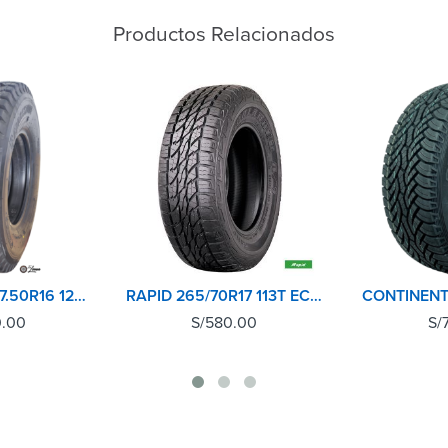
Productos Relacionados
BRIDGESTONE 7.50R16 12PR POST L301
RAPID 265/70R17 113T ECOLANDER AT
0.00
S/
580.00
S/