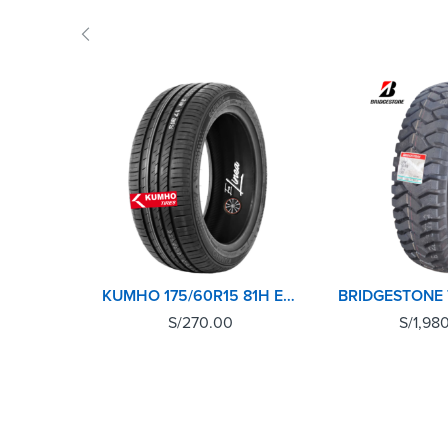
KUMHO 175/60R15 81H ECOWING ES31 TL
S/
270.00
S/
1,98