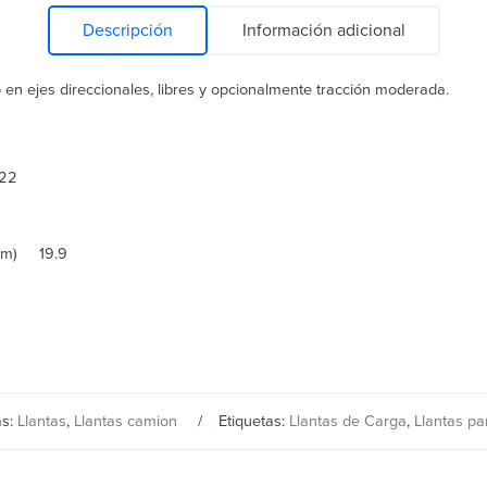
Descripción
Información adicional
en ejes direccionales, libres y opcionalmente tracción moderada.
.22
 (mm)
19.9
as:
Llantas
,
Llantas camion
Etiquetas:
Llantas de Carga
,
Llantas p