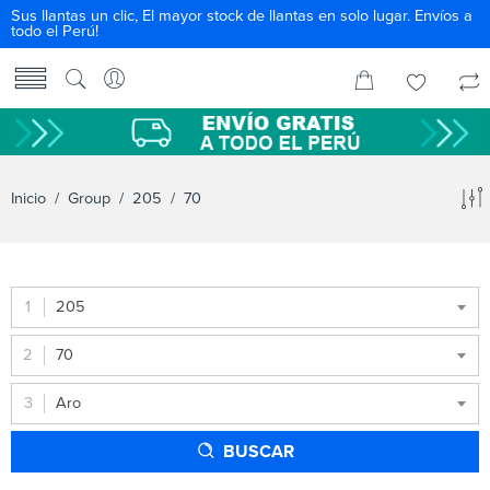
Sus llantas un clic, El mayor stock de llantas en solo lugar. Envíos a
todo el Perú!
Inicio
/ Group /
205
/ 70
205
70
Aro
BUSCAR