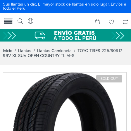
Sus llantas un clic, El mayor stock de llantas en solo lugar. Envíos a
todo el Perú!
Inicio
/
Llantas
/
Llantas Camioneta
/ TOYO TIRES 225/60R17
99V XL SUV OPEN COUNTRY TL M+S
SOLD OUT