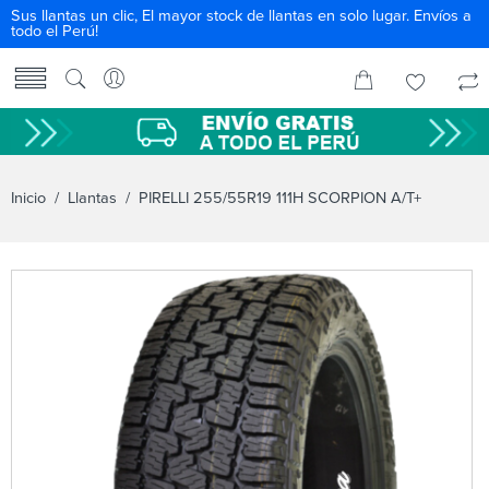
Sus llantas un clic, El mayor stock de llantas en solo lugar. Envíos a
todo el Perú!
Inicio
/
Llantas
/ PIRELLI 255/55R19 111H SCORPION A/T+