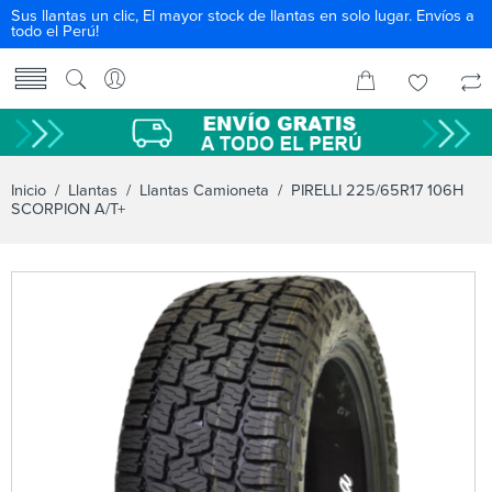
Sus llantas un clic, El mayor stock de llantas en solo lugar. Envíos a
todo el Perú!
Inicio
/
Llantas
/
Llantas Camioneta
/ PIRELLI 225/65R17 106H
SCORPION A/T+