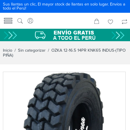
Sus llantas un clic, El mayor stock de llantas en solo lugar. Envíos a
todo el Perú!
Inicio
/
Sin categorizar
/ OZKA 12-16.5 14PR KNK65 INDUS-(TIPO
PIÑA)