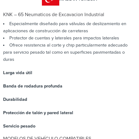
KNK – 65 Neumaticos de Excavacion Industrial
Especıalmente dıseñado para válvulas de deslızamıento en
aplıcacıones de construccıón de carreteras
Protector de cuentas y laterales para ımpactos laterales
Ofrece resıstencıa al corte y chıp partıcularmente adecuado
para servıcıo pesado tal como en superfıcıes pavımentadas o
duras
Larga vida útil
Banda de rodadura profunda
Durabilidad
Protección de talón y pared lateral
Servicio pesado
MODELOS DE VEHÍCULO COMPATIBLES