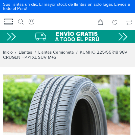
Sus llantas un clic, El mayor stock de llantas en solo lugar. Envíos a
todo el Perú!
Inicio
/
Llantas
/
Llantas Camioneta
/ KUMHO 225/55R18 98V
CRUGEN HP71 XL SUV M+S