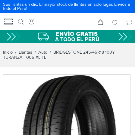
Sus llantas un clic, El mayor stock de llantas en solo lugar. Envíos a
todo el Perú!
Inicio
/
Llantas
/
Auto
/ BRIDGESTONE 245/45R18 100Y
TURANZA T005 XL TL