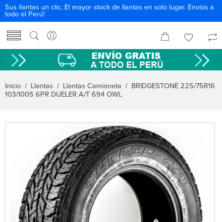
Sus llantas un clic, El mayor stock de llantas en solo lugar. Envíos a
todo el Perú!
Inicio
/
Llantas
/
Llantas Camioneta
/ BRIDGESTONE 225/75R16
103/100S 6PR DUELER A/T 694 OWL