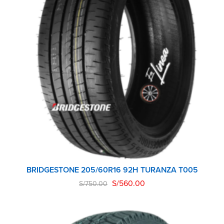
BRIDGESTONE 205/60R16 92H TURANZA T005
S/
560.00
S/
750.00