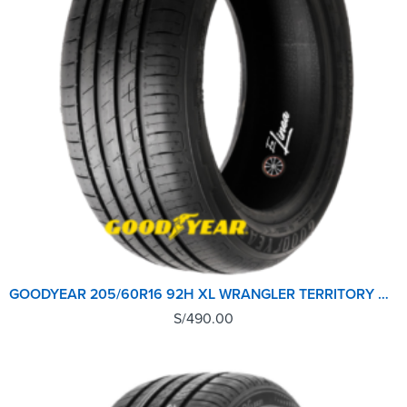
GOODYEAR 205/60R16 92H XL WRANGLER TERRITORY H/T TL
S/
490.00