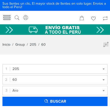
Sus llantas un clic, El mayor stock de llantas en solo lugar. Envíos a
todo el Perú!
Inicio
/ Group /
205
/ 60
205
60
Aro
BUSCAR