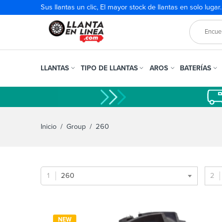
Sus llantas un clic, El mayor stock de llantas en solo lugar
LLANTAS
TIPO DE LLANTAS
AROS
BATERÍAS
Inicio
/ Group / 260
260
NEW