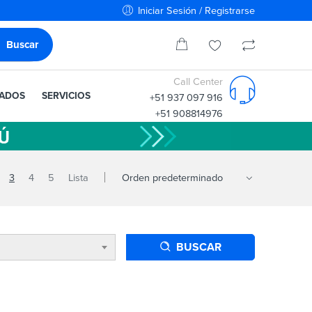
Iniciar Sesión / Registrarse
Call Center
IADOS
SERVICIOS
+51 937 097 916
+51 908814976
3
4
5
Lista
BUSCAR