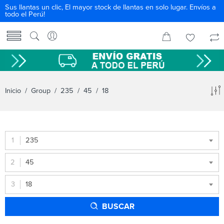
Sus llantas un clic, El mayor stock de llantas en solo lugar. Envíos a
todo el Perú!
Inicio
/ Group /
235
/
45
/ 18
235
45
18
BUSCAR