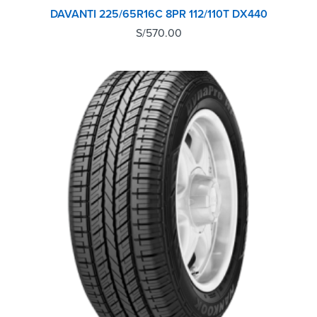
DAVANTI 225/65R16C 8PR 112/110T DX440
S/
570.00