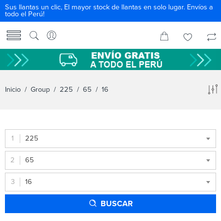
Sus llantas un clic, El mayor stock de llantas en solo lugar. Envíos a
todo el Perú!
Inicio
/ Group /
225
/
65
/ 16
225
65
16
BUSCAR