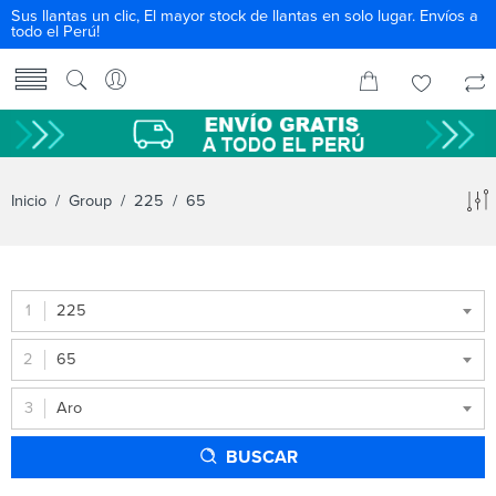
Sus llantas un clic, El mayor stock de llantas en solo lugar. Envíos a
todo el Perú!
Inicio
/ Group /
225
/ 65
225
65
Aro
BUSCAR