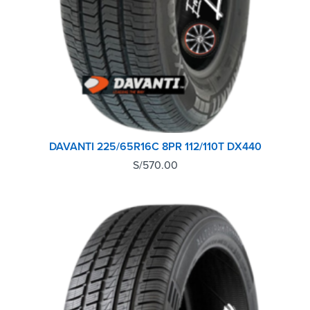
DAVANTI 225/65R16C 8PR 112/110T DX440
S/
570.00