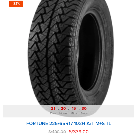
-31%
21
20
15
28
Días
Horas
Mins
Segs
FORTUNE 225/65R17 102H A/T M+S TL
S/
339.00
S/
490.00