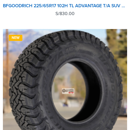
BFGOODRICH 225/65R17 102H TL ADVANTAGE T/A SUV GO
S/
830.00
NEW