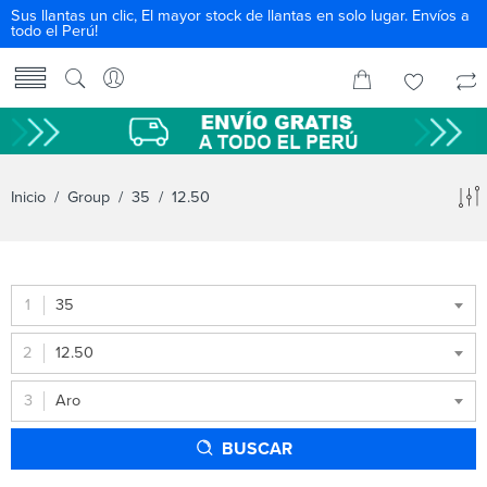
Sus llantas un clic, El mayor stock de llantas en solo lugar. Envíos a
todo el Perú!
Inicio
/ Group /
35
/ 12.50
35
12.50
Aro
BUSCAR