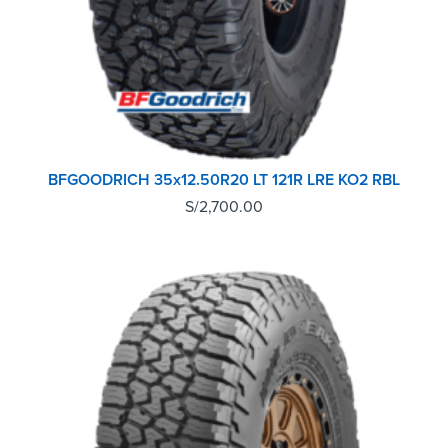
BFGOODRICH 35x12.50R20 LT 121R LRE KO2 RBL
S/
2,700.00