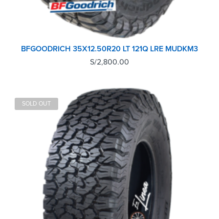
BFGOODRICH 35X12.50R20 LT 121Q LRE MUDKM3
S/
2,800.00
SOLD OUT