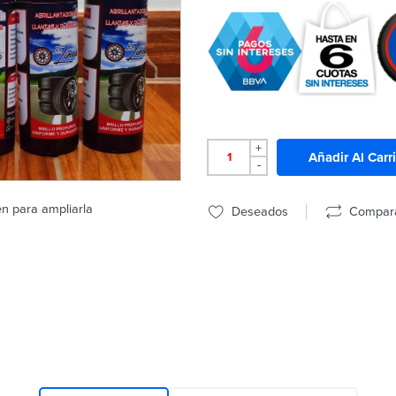
+
Añadir Al Carr
-
en para ampliarla
Deseados
Compar