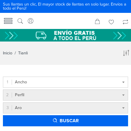
Sus llantas un clic, El mayor stock de llantas en solo lugar. Envíos a
todo el Perú!
Inicio
/ Tianli
Ancho
Perfil
Aro
BUSCAR