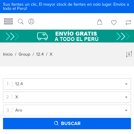
Sus llantas un clic, El mayor stock de llantas en solo lugar. Envíos a
todo el Perú!
Inicio
/ Group /
12.4
/ X
12.4
X
Aro
BUSCAR