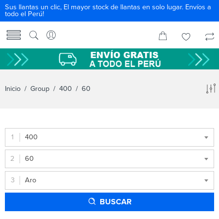
Sus llantas un clic, El mayor stock de llantas en solo lugar. Envíos a
todo el Perú!
Inicio
/ Group /
400
/ 60
400
60
Aro
BUSCAR