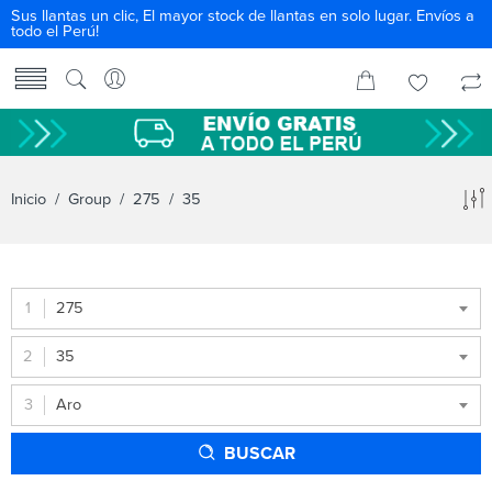
Sus llantas un clic, El mayor stock de llantas en solo lugar. Envíos a
todo el Perú!
Inicio
/ Group /
275
/ 35
275
35
Aro
BUSCAR