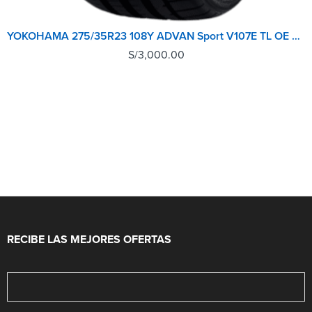
YOKOHAMA 275/35R23 108Y ADVAN Sport V107E TL OE BMW XM/X7
S/
3,000.00
RECIBE LAS MEJORES OFERTAS