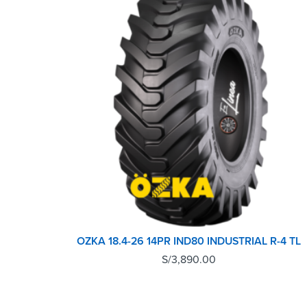
OZKA 18.4-26 14PR IND80 INDUSTRIAL R-4 TL
S/
3,890.00