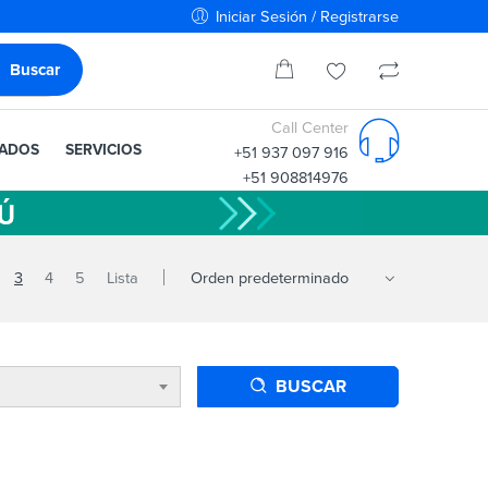
Iniciar Sesión / Registrarse
Call Center
IADOS
SERVICIOS
+51 937 097 916
+51 908814976
3
4
5
Lista
BUSCAR