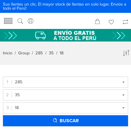
Sus llantas un clic, El mayor stock de llantas en solo lugar. Envíos a
todo el Perú!
Inicio
/ Group /
285
/
35
/ 18
285
35
18
BUSCAR