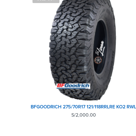
BFGOODRICH 275/70R17 121/118RRLRE KO2 RW
S/
2,000.00