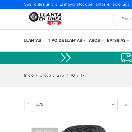
Sus llantas un clic, El mayor stock de llantas en solo lugar
LLANTAS
TIPO DE LLANTAS
AROS
BATERÍAS
Inicio
/ Group /
275
/
70
/ 17
275
SOLD OUT