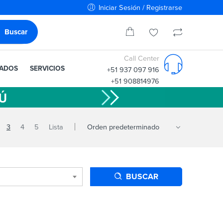
Iniciar Sesión / Registrarse
Call Center
IADOS
SERVICIOS
+51 937 097 916
+51 908814976
3
4
5
Lista
BUSCAR