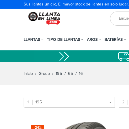
Sus llantas un clic, El mayor stock de llantas en solo lugar
LLANTAS
TIPO DE LLANTAS
AROS
BATERÍAS
Inicio
/ Group /
195
/
65
/ 16
195
-24%