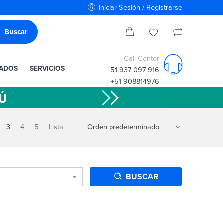
Iniciar Sesión / Registrarse
Call Center
IADOS
SERVICIOS
+51 937 097 916
+51 908814976
3
4
5
Lista
BUSCAR