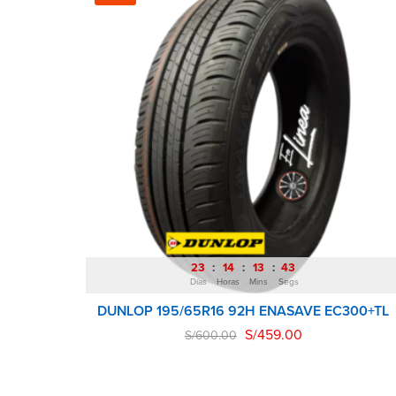
23
14
13
43
Días
Horas
Mins
Segs
DUNLOP 195/65R16 92H ENASAVE EC300+TL
S/
459.00
S/
600.00