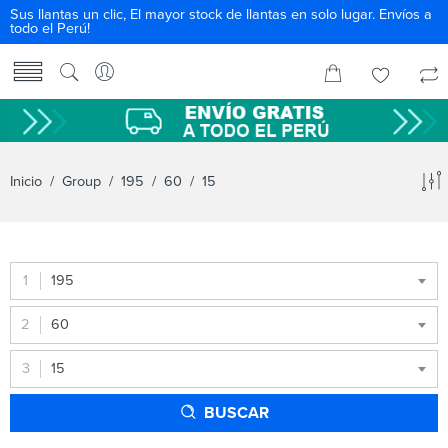
Sus llantas un clic, El mayor stock de llantas en solo lugar. Envíos a
todo el Perú!
Inicio
/ Group /
195
/
60
/ 15
195
60
15
BUSCAR