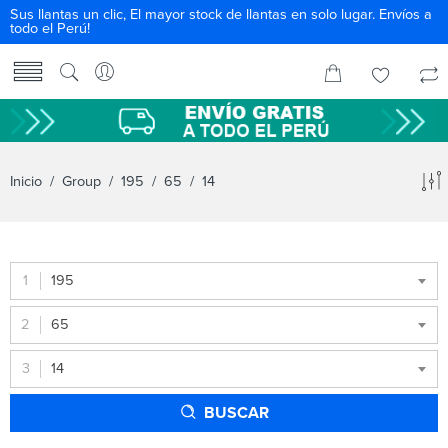
Sus llantas un clic, El mayor stock de llantas en solo lugar. Envíos a
todo el Perú!
Inicio
/ Group /
195
/
65
/ 14
195
65
14
BUSCAR