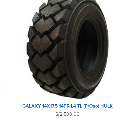
GALAXY 14X17.5 14PR L4 TL (P/Oso) HULK
S/
2,500.00