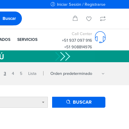
Iniciar Sesión / Registrarse
Call Center
IADOS
SERVICIOS
+51 937 097 916
+51 908814976
3
4
5
Lista
BUSCAR